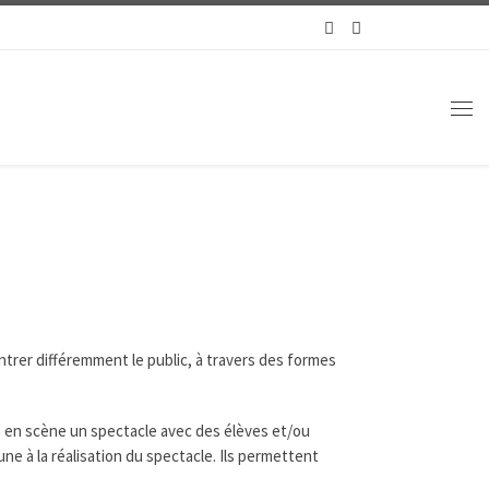
Me
ntrer différemment le public, à travers des formes
re en scène un spectacle avec des élèves et/ou
ne à la réalisation du spectacle. Ils permettent