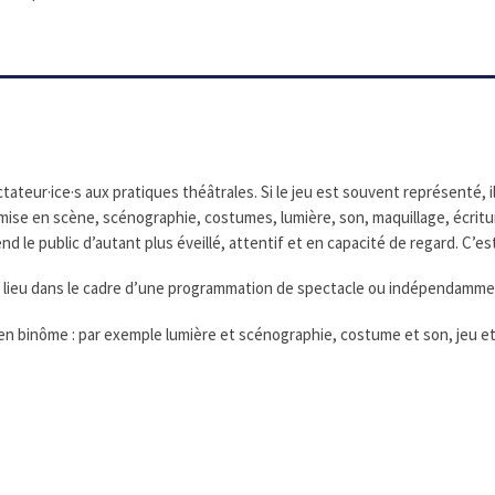
pectateur·ice·s aux pratiques théâtrales. Si le jeu est souvent représenté
 mise en scène, scénographie, costumes, lumière, son, maquillage, écritu
d le public d’autant plus éveillé, attentif et en capacité de regard. C’est
r lieu dans le cadre d’une programmation de spectacle ou indépendammen
n binôme : par exemple lumière et scénographie, costume et son, jeu et 