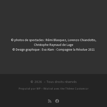
© photos de spectacles : Rémi Blasquez, Lorenzo Chiandotto,
Christophe Raynaud de Lage
© Design graphique : Eva Alam - Compagnie la Résolue 2021
© 2026
– Tous droits réservés
Propulsé par
WP
– Réalisé avec the
Thème Customizr